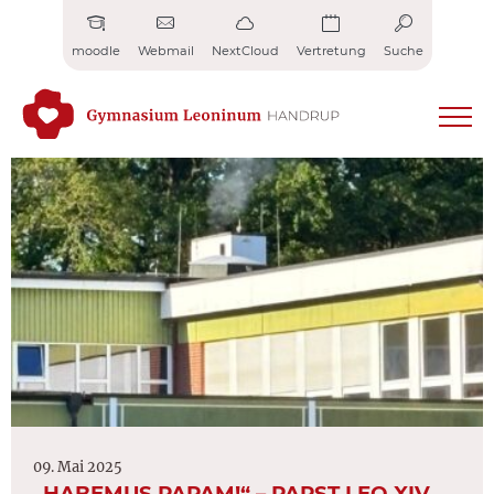
Zum
Inhalt
moodle
Webmail
NextCloud
Vertretung
Suche
springen
09. Mai 2025
„HABEMUS PAPAM!“ – PAPST LEO XIV.