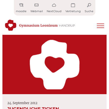
Zum
Inhalt
moodle
Webmail
NextCloud
Vertretung
Suche
springen
24. September 2012
JUGENDLICHE TICKEN