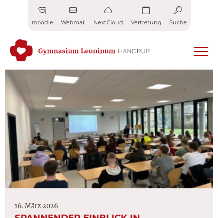
Zum
Inhalt
moodle
Webmail
NextCloud
Vertretung
Suche
springen
16. März 2026
SPANNENDER EINBLICK IN