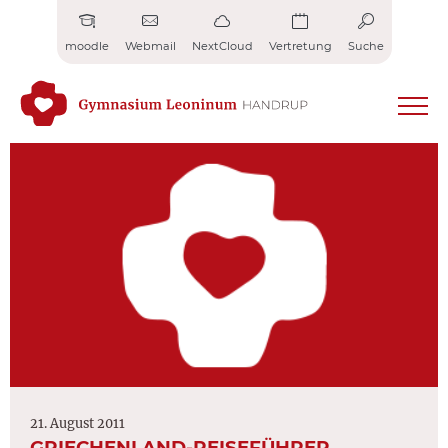
Zum
Inhalt
moodle
Webmail
NextCloud
Vertretung
Suche
springen
21. August 2011
GRIECHENLAND-REISEFÜHRER