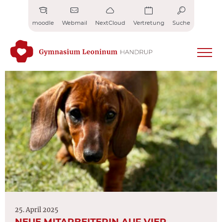
Zum
Inhalt
moodle
Webmail
NextCloud
Vertretung
Suche
springen
25. April 2025
NEUE MITARBEITERIN AUF VIER