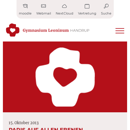
Zum
Inhalt
moodle
Webmail
NextCloud
Vertretung
Suche
springen
15. Oktober 2013
PARIS AUF ALLEN EBENEN