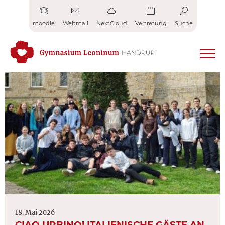
Zum
Inhalt
moodle
Webmail
NextCloud
Vertretung
Suche
springen
18. Mai 2026
CIAO URBINO! ITALIENISCHE GÄSTE AN