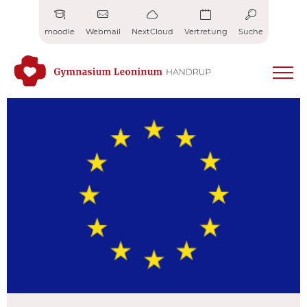
Zum
Inhalt
moodle
Webmail
NextCloud
Vertretung
Suche
springen