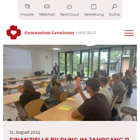
Zum
Inhalt
moodle
Webmail
NextCloud
Vertretung
Suche
springen
21. August 2024
FINANZIELLE BILDUNG IM JAHRGANG 11