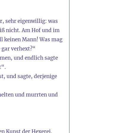
r, sehr eigenwillig: was
ewiß nicht. Am Hof und im
ill keinen Mann! Was mag
e gar verhext?“
hmen, und endlich sagte
t“.
t, und sagte, derjenige
rmelten und murrten und
en Kunst der Hexerei.