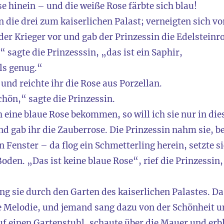
se hinein – und die weiße Rose färbte sich blau!
die drei zum kaiserlichen Palast; verneigten sich vo
der Krieger vor und gab der Prinzessin die Edelsteinro
“ sagte die Prinzesssin, „das ist ein Saphir,
ls genug.“
und reichte ihr die Rose aus Porzellan.
hön,“ sagte die Prinzessin.
h eine blaue Rose bekommen, so will ich sie nur in die
nd gab ihr die Zauberrose. Die Prinzessin nahm sie, be
Fenster – da flog ein Schmetterling herein, setzte si
oden. „Das ist keine blaue Rose“, rief die Prinzessin,
g sie durch den Garten des kaiserlichen Palastes. Da 
Melodie, und jemand sang dazu von der Schönheit un
auf einen Gartenstuhl, schaute über die Mauer und erb