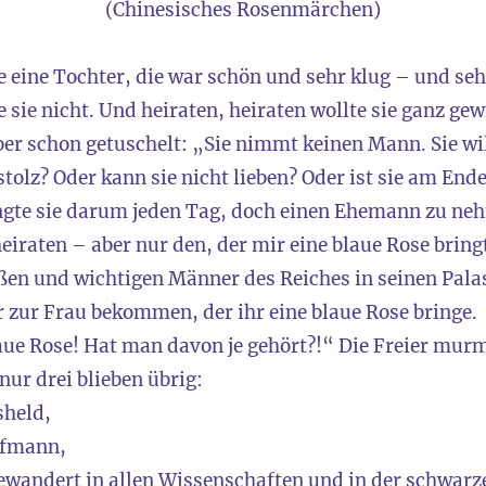
(Chinesisches Rosenmärchen)
e eine Tochter, die war schön und sehr klug – und seh
te sie nicht. Und heiraten, heiraten wollte sie ganz g
er schon getuschelt: „Sie nimmt keinen Mann. Sie w
u stolz? Oder kann sie nicht lieben? Oder ist sie am End
ängte sie darum jeden Tag, doch einen Ehemann zu ne
heiraten – aber nur den, der mir eine blaue Rose bring
roßen und wichtigen Männer des Reiches in seinen Palas
er zur Frau bekommen, der ihr eine blaue Rose bringe.
laue Rose! Hat man davon je gehört?!“ Die Freier mu
ur drei blieben übrig:
sheld,
ufmann,
 bewandert in allen Wissenschaften und in der schwarz