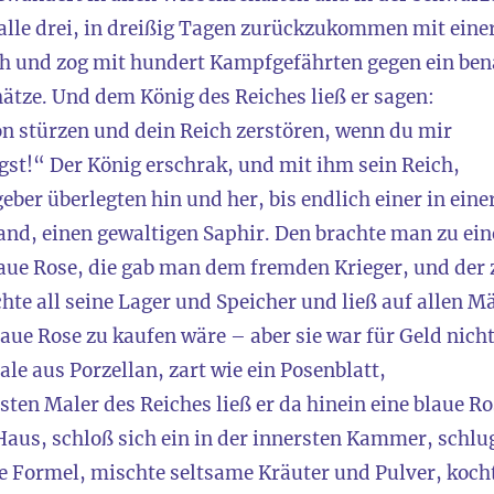
alle drei, in dreißig Tagen zurückzukommen mit einer
ich und zog mit hundert Kampfgefährten gegen ein ben
ätze. Und dem König des Reiches ließ er sagen:
n stürzen und dein Reich zerstören, wenn du mir
ngst!“ Der König erschrak, und mit ihm sein Reich,
eber überlegten hin und her, bis endlich einer in ei
and, einen gewaltigen Saphir. Den brachte man zu ein
laue Rose, die gab man dem fremden Krieger, und der 
e all seine Lager und Speicher und ließ auf allen M
laue Rose zu kaufen wäre – aber sie war für Geld nicht
le aus Porzellan, zart wie ein Posenblatt,
ten Maler des Reiches ließ er da hinein eine blaue R
 Haus, schloß sich ein in der innersten Kammer, schlu
e Formel, mischte seltsame Kräuter und Pulver, koch