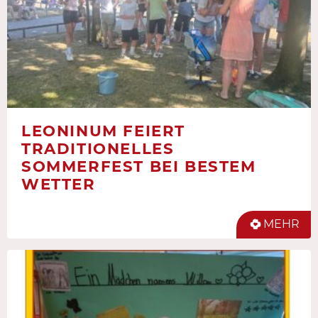
LEONINUM FEIERT
TRADITIONELLES
SOMMERFEST BEI BESTEM
WETTER
MEHR