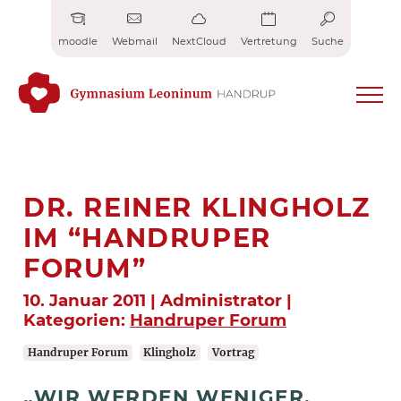
Zum
Inhalt
moodle
Webmail
NextCloud
Vertretung
Suche
springen
DR. REINER KLINGHOLZ
IM “HANDRUPER
FORUM”
10. Januar 2011 | Administrator |
Kategorien:
Handruper Forum
Handruper Forum
Klingholz
Vortrag
„WIR WERDEN WENIGER,