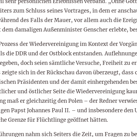
l sehr persönlichen Erlebnissen verband. „Ohne Gotte
eiters zum Schluss seines Vortrages, in dem er ansch
hrend des Falls der Mauer, vor allem auch die Ereig
it dem damaligen Außenminister Genscher erlebte, be
rozess der Wiedervereinigung im Kontext der Vorgän
als die DDR und der Ostblock entstanden. Auflehnunge
egeben, doch seien sämtliche Versuche, Freiheit zu 
 zeigte sich in der Rückschau davon überzeugt, dass
ischen Präsidenten und der damit einhergehenden be
tlicher und östlicher Seite die Wiedervereinigung k
g maß er gleichzeitig den Polen – der Redner verwie
en Papst Johannes Paul II. – und insbesondere den Un
he Grenze für Flüchtlinge geöffnet hätten.
ührungen nahm sich Seiters die Zeit, um Fragen zu be