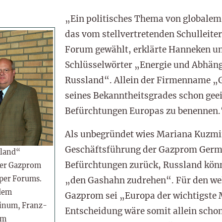
„Ein politisches Thema von globale
das vom stellvertretenden Schulleiter
Forum gewählt, erklärte Hanneken un
Schlüsselwörter „Energie und Abhäng
Russland“. Allein der Firmenname „
seines Bekanntheitsgrades schon gee
Befürchtungen Europas zu benennen.
Als unbegründet wies Mariana Kuzmin
Geschäftsführung der Gazprom Germa
sland“
Befürchtungen zurück, Russland kön
der Gazprom
per Forums.
„den Gashahn zudrehen“. Für den we
 dem
Gazprom sei „Europa der wichtigste 
ninum, Franz-
Entscheidung wäre somit allein scho
em