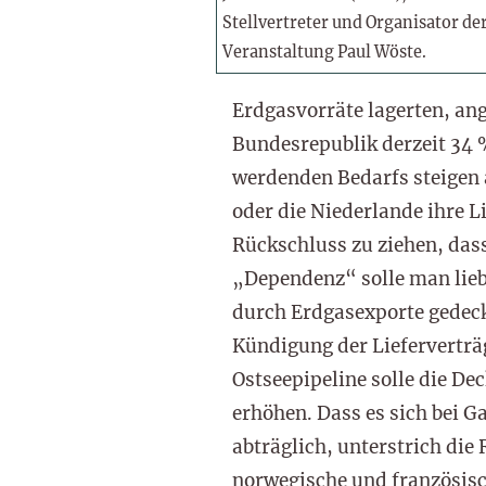
Stellvertreter und Organisator de
Veranstaltung Paul Wöste.
Erdgasvorräte lagerten, an
Bundesrepublik derzeit 34 
werdenden Bedarfs steigen 
oder die Niederlande ihre L
Rückschluss zu ziehen, dass
„Dependenz“ solle man lie
durch Erdgasexporte gedeckt
Kündigung der Lieferverträg
Ostseepipeline solle die De
erhöhen. Dass es sich bei G
abträglich, unterstrich die
norwegische und französisc