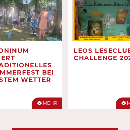
ONINUM
LEOS LESECLUB
IERT
CHALLENGE 20
ADITIONELLES
MMERFEST BEI
STEM WETTER
MEHR