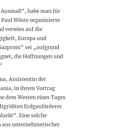
m Ausmaß“, habe man für
 Paul Wöste organisierte
d verwies auf die
igkeit, Europa und
Gazprom“ sei „aufgrund
ignet, die Hoffnungen und
“
a, Assistentin der
nia, in ihrem Vortrag
ne dem Westen eines Tages
ltgrößten Erdgasförderer
Markt“. Eine solche
n aus unternehmerischer