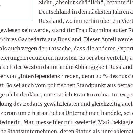
Sicht „absolut schädlich“, betonte di
r
Deutschland in den nächsten Jahren 
Russland, wo immerhin über ein Viert
gewiesen sein werde, stand für Frau Kuzmina außer Fr
% ihres Gasbedarfs aus Russland. Dieser Anteil werd
als auch wegen der Tatsache, dass die anderen Expor
ieferungen reduzieren müssten. Es sei aber verfehlt, 
 sich der Westen damit in die Abhängigkeit Russlands
ber von „Interdependenz“ reden, denn 20 % des russ
. So sei auch vom politischen Standpunkt aus betrach
e nicht denkbar, unterstrich Frau Kuzmina. Im Gegen
ckung des Bedarfs gewährleisten und gleichzeitig auch
azprom um ein staatliches Unternehmen handele, sei 
 Rednerin. Man messe hier mit zweierlei Maß, beklagte
he Staatsunternehmen, deren Status als unproblema