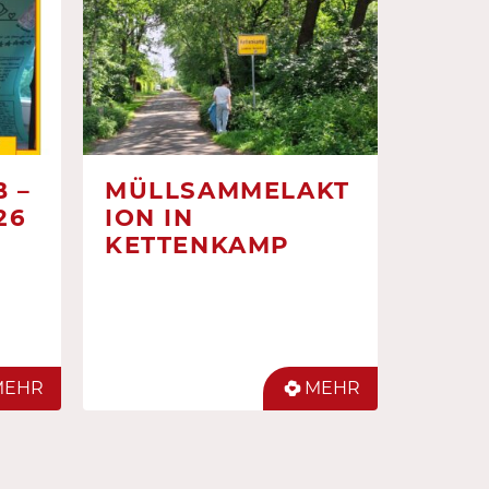
 –
MÜLLSAMMELAKT
26
ION IN
KETTENKAMP
MEHR
MEHR