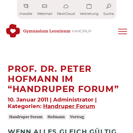
Zum
Inhalt
moodle
Webmail
NextCloud
Vertretung
Suche
springen
PROF. DR. PETER
HOFMANN IM
“HANDRUPER FORUM”
10. Januar 2011 | Administrator |
Kategorien:
Handruper Forum
Handruper Forum
Hofmann
Vortrag
WENN ALLES GLEICH GÜLTIG