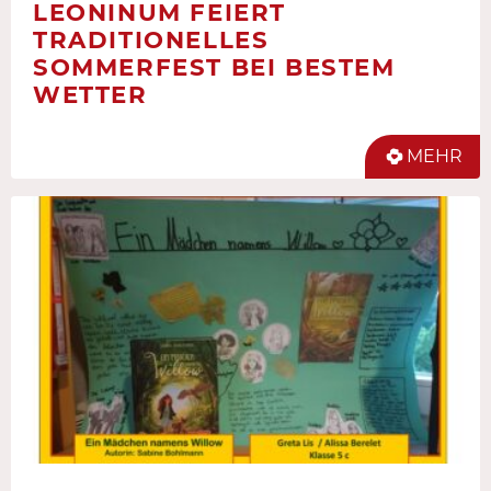
LEONINUM FEIERT
TRADITIONELLES
SOMMERFEST BEI BESTEM
WETTER
MEHR