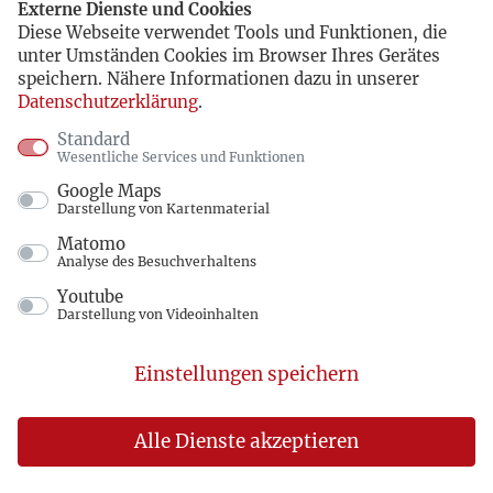
länger, und raubt die Aufmerksamkeit von
Externe Dienste und Cookies
Diese Webseite verwendet Tools und Funktionen, die
Dingen, die gewiss wichtiger wären:
unter Umständen Cookies im Browser Ihres Gerätes
Mitwirkung in Vereinen etwa, soziale
speichern. Nähere Informationen dazu in unserer
Datenschutzerklärung
.
Zuwendung, aber auch die ganz persönliche
Standard
Weiterbildung.
Wesentliche Services und Funktionen
Es ist ja auch nicht so, als ob man keine
Google Maps
Darstellung von Kartenmaterial
Manipulationsabsichten erkennen könnte.
Matomo
Regelmäßig werden bestimmte Kampagnen
Analyse des Besuchverhaltens
gestartet, wird Hysterie erzeugt, die dann
Youtube
Darstellung von Videoinhalten
genau so schnell wieder abflacht, weil es an
der Zeit ist, eine neue Sau durch’s Dorf zu
Einstellungen speichern
jagen.
Alle Dienste akzeptieren
Ja, die Medien sind stark, stärker als jemals
zuvor. Man sieht es schon daran, dass sie zur