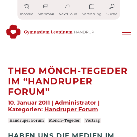
Zum
Inhalt
moodle
Webmail
NextCloud
Vertretung
Suche
springen
THEO MÖNCH-TEGEDER
IM “HANDRUPER
FORUM”
10. Januar 2011 | Administrator |
Kategorien:
Handruper Forum
Handruper Forum
Mönch-Tegeder
Vortrag
HABEN UNS DIE MEDIEN IM