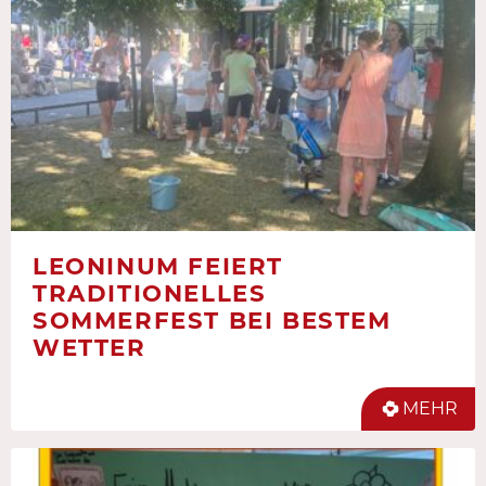
LEONINUM FEIERT
TRADITIONELLES
SOMMERFEST BEI BESTEM
WETTER
MEHR