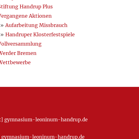
Stiftung Handrup Plus
Vergangene Aktionen
Aufarbeitung Missbrauch
Handruper Klosterfestspiele
Vollversammlung
Werder Bremen
Wettbewerbe
[at] gymnasium-leoninum-handrup.de
t] gymnasium-leoninum-handrup.de