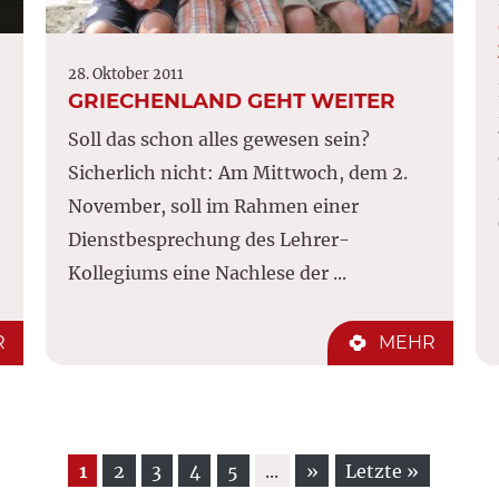
28. Oktober 2011
GRIECHENLAND GEHT WEITER
Soll das schon alles gewesen sein?
Sicherlich nicht: Am Mittwoch, dem 2.
November, soll im Rahmen einer
Dienstbesprechung des Lehrer-
Kollegiums eine Nachlese der ...
R
MEHR
1
2
3
4
5
...
»
Letzte »