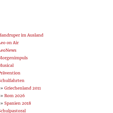
Handruper im Ausland
Leo on Air
LeoNews
Morgenimpuls
Musical
Prävention
Schulfahrten
Griechenland 2011
Rom 2026
Spanien 2018
Schulpastoral