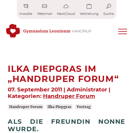
Zum
Inhalt
moodle
Webmail
NextCloud
Vertretung
Suche
springen
ILKA PIEPGRAS IM
„HANDRUPER FORUM“
07. September 2011 | Administrator |
Kategorien:
Handruper Forum
Handruper Forum
Ilka Piepgras
Vortrag
ALS DIE FREUNDIN NONNE
WURDE.