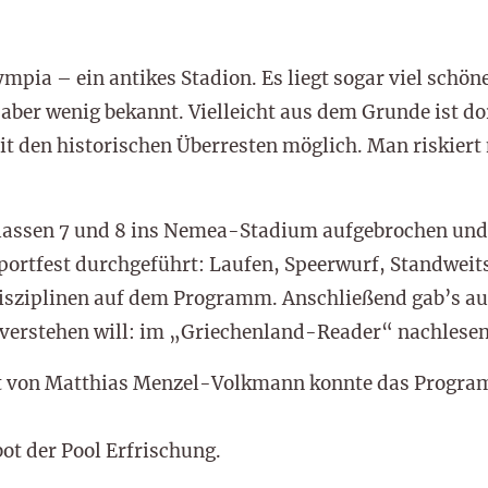
mpia – ein antikes Stadion. Es liegt sogar viel schön
 aber wenig bekannt. Vielleicht aus dem Grunde ist do
 den historischen Überresten möglich. Man riskiert n
lassen 7 und 8 ins Nemea-Stadium aufgebrochen und
 Sportfest durchgeführt: Laufen, Speerwurf, Standwei
isziplinen auf dem Programm. Anschließend gab’s auc
as verstehen will: im „Griechenland-Reader“ nachlese
it von Matthias Menzel-Volkmann konnte das Progra
ot der Pool Erfrischung.