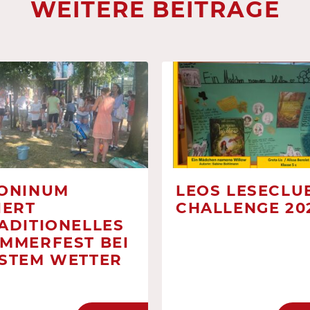
WEITERE BEITRÄGE
ONINUM
LEOS LESECLUB
IERT
CHALLENGE 20
ADITIONELLES
MMERFEST BEI
STEM WETTER