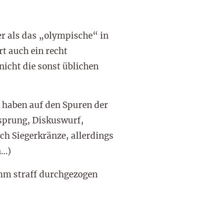
er als das „olympische“ in
rt auch ein recht
icht die sonst üblichen
 haben auf den Spuren der
tsprung, Diskuswurf,
h Siegerkränze, allerdings
n…)
mm straff durchgezogen