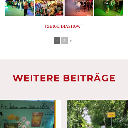
[ZEIGE DIASHOW]
1
2
►
WEITERE BEITRÄGE