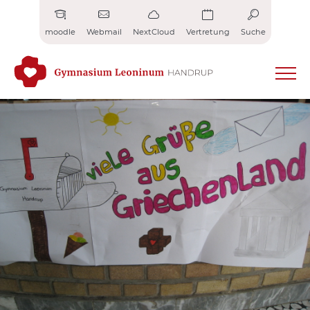
Zum
Inhalt
moodle
Webmail
NextCloud
Vertretung
Suche
springen