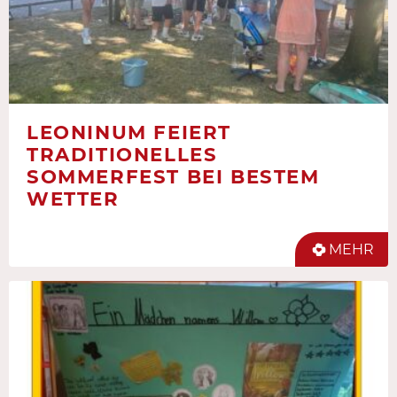
LEONINUM FEIERT
TRADITIONELLES
SOMMERFEST BEI BESTEM
WETTER
MEHR