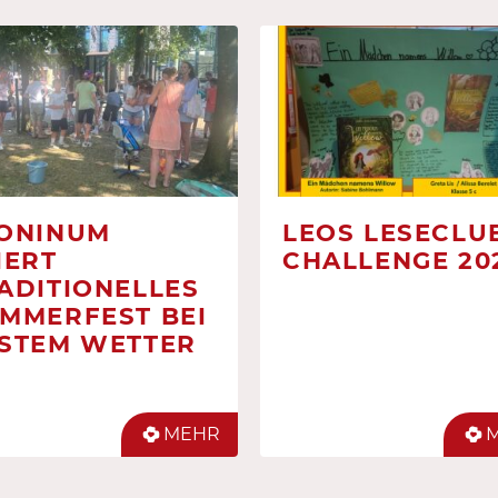
ONINUM
LEOS LESECLUB
IERT
CHALLENGE 20
ADITIONELLES
MMERFEST BEI
STEM WETTER
MEHR