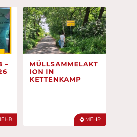
 –
MÜLLSAMMELAKT
26
ION IN
KETTENKAMP
MEHR
MEHR