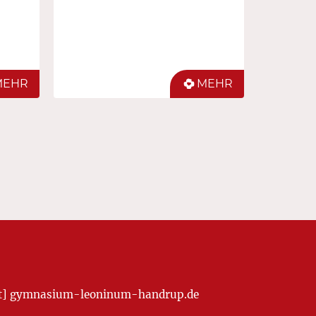
MEHR
MEHR
[at] gymnasium-leoninum-handrup.de