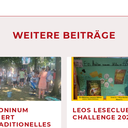
WEITERE BEITRÄGE
ONINUM
LEOS LESECLUB
IERT
CHALLENGE 20
ADITIONELLES