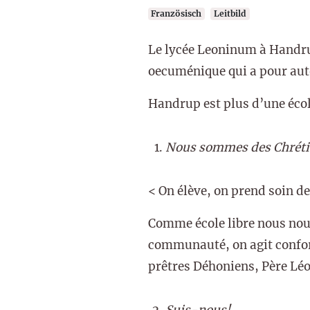
Französisch
Leitbild
Le lycée Leoninum à Handrup 
oecuménique qui a pour auto
Handrup est plus d’une écol
Nous sommes des Chrétie
< On élève, on prend soin d
Comme école libre nous nous
communauté, on agit confor
prêtres Déhoniens, Père Lé
Suis-nous!