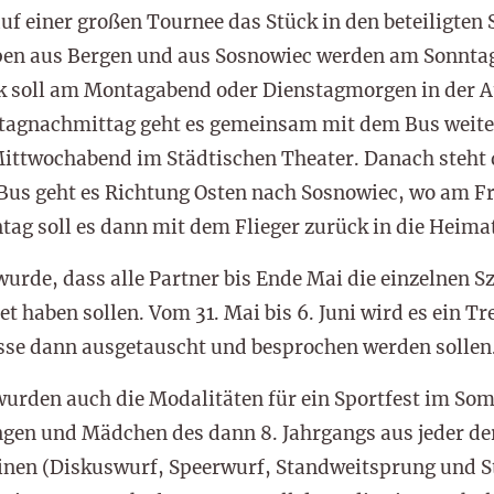
auf einer großen Tournee das Stück in den beteiligten
en aus Bergen und aus Sosnowiec werden am Sonntag (
ck soll am Montagabend oder Dienstagmorgen in der A
tagnachmittag geht es gemeinsam mit dem Bus weite
Mittwochabend im Städtischen Theater. Danach steht 
Bus geht es Richtung Osten nach Sosnowiec, wo am F
tag soll es dann mit dem Flieger zurück in die Heima
wurde, dass alle Partner bis Ende Mai die einzelnen S
et haben sollen. Vom 31. Mai bis 6. Juni wird es ein T
sse dann ausgetauscht und besprochen werden sollen
wurden auch die Modalitäten für ein Sportfest im So
ngen und Mädchen des dann 8. Jahrgangs aus jeder der
linen (Diskuswurf, Speerwurf, Standweitsprung und 