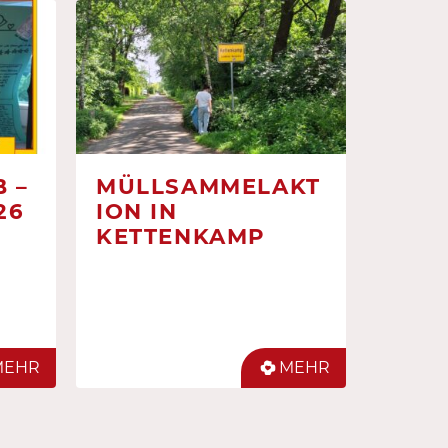
 –
MÜLLSAMMELAKT
26
ION IN
KETTENKAMP
MEHR
MEHR