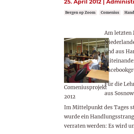
25. April 2012 | Administ
Bergen op Zoom
Comenius
Hand
Am letzten 
Niederlande
und aus Han
miteinander
Facebookgru
Für die Leh
Comeniusprojekt
aus Sosnow
2012
Im Mittelpunkt des Tages s
wurde ein Handlungsstrang 
verraten werden: Es wird um