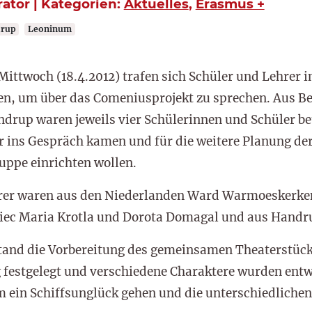
rator | Kategorien:
Aktuelles
,
Erasmus +
rup
Leoninum
Mittwoch (18.4.2012) trafen sich Schüler und Lehrer 
n, um über das Comeniusprojekt zu sprechen. Aus Be
drup waren jeweils vier Schülerinnen und Schüler bete
 ins Gespräch kamen und für die weitere Planung de
ppe einrichten wollen.
rer waren aus den Niederlanden Ward Warmoeskerken u
iec Maria Krotla und Dorota Domagal und aus Handr
tand die Vorbereitung des gemeinsamen Theaterstück
festgelegt und verschiedene Charaktere wurden entwi
 ein Schiffsunglück gehen und die unterschiedlichen