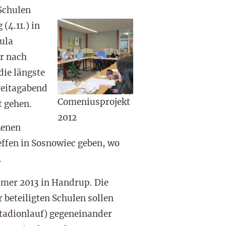
 Schulen
4.11.) in
ula
r nach
die längste
reitagabend
Comeniusprojekt
t gehen.
2012
zenen
reffen in Sosnowiec geben, wo
.
mmer 2013 in Handrup. Die
 beteiligten Schulen sollen
Stadionlauf) gegeneinander