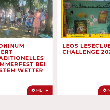
ONINUM
LEOS LESECLUB
IERT
CHALLENGE 20
ADITIONELLES
MMERFEST BEI
STEM WETTER
MEHR