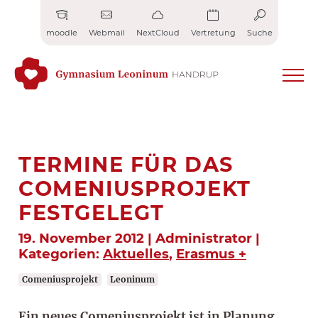
Zum
Inhalt
moodle
Webmail
NextCloud
Vertretung
Suche
springen
TERMINE FÜR DAS
COMENIUSPROJEKT
FESTGELEGT
19. November 2012 | Administrator |
Kategorien:
Aktuelles
,
Erasmus +
Comeniusprojekt
Leoninum
Ein neues Comeniusprojekt ist in Planung