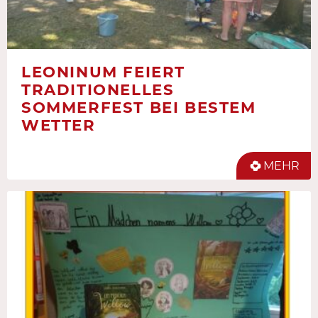
LEONINUM FEIERT
TRADITIONELLES
SOMMERFEST BEI BESTEM
WETTER
MEHR