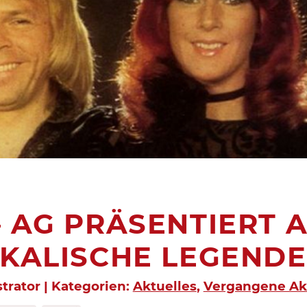
– AG PRÄSENTIERT 
IKALISCHE LEGENDE
strator | Kategorien:
Aktuelles
,
Vergangene Ak