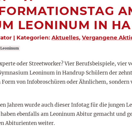
NFORMATIONSTAG A
M LEONINUM IN H
rator | Kategorien:
Aktuelles
,
Vergangene Akti
Leoninum
perte oder Streetworker? Vier Berufsbeispiele, vier vo
Gymnasium Leoninum in Handrup Schülern der zehnte
in Form von Infobroschüren oder Ähnlichem, sondern 
en Jahren wurde auch dieser Infotag für die jungen L
er haben ebenfalls am Leoninum Abitur gemacht und ge
n Abiturienten weiter.