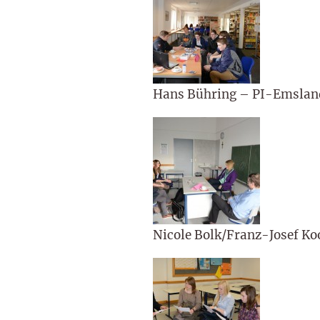
Hans Bühring – PI-Emslan
Nicole Bolk/Franz-Josef K