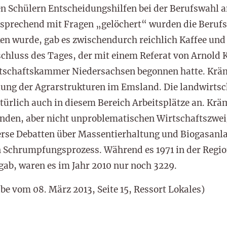
en Schülern Entscheidungshilfen bei der Berufswahl a
ntsprechend mit Fragen „gelöchert“ wurden die Berufs
en wurde, gab es zwischendurch reichlich Kaffee un
schluss des Tages, der mit einem Referat von Arnold 
tschaftskammer Niedersachsen begonnen hatte. Kräm
ung der Agrarstrukturen im Emsland. Die landwirtsc
atürlich auch in diesem Bereich Arbeitsplätze an. Kr
den, aber nicht unproblematischen Wirtschaftszweig
rse Debatten über Massentierhaltung und Biogasanla
 Schrumpfungsprozess. Während es 1971 in der Regi
gab, waren es im Jahr 2010 nur noch 3229.
e vom 08. März 2013, Seite 15, Ressort Lokales)