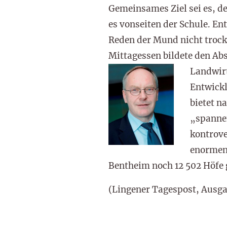
Gemeinsames Ziel sei es, d
es vonseiten der Schule. E
Reden der Mund nicht trock
Mittagessen bildete den Ab
Landwir
Entwickl
bietet n
„spannen
kontrove
enormen
Bentheim noch 12 502 Höfe 
(Lingener Tagespost, Ausgab