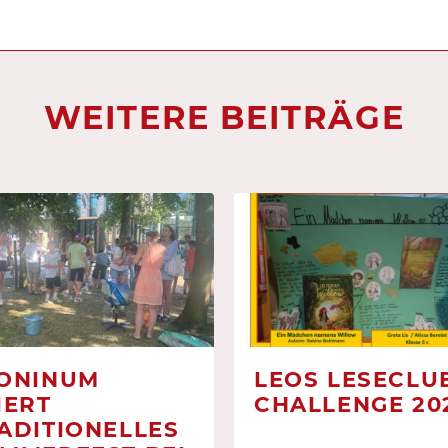
WEITERE BEITRÄGE
ONINUM
LEOS LESECLUB
IERT
CHALLENGE 20
ADITIONELLES