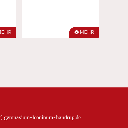
MEHR
MEHR
[at] gymnasium-leoninum-handrup.de