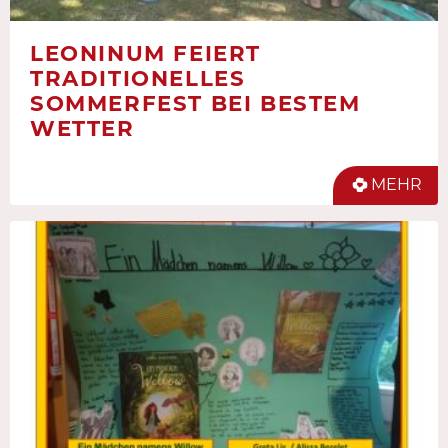
LEONINUM FEIERT
TRADITIONELLES
SOMMERFEST BEI BESTEM
WETTER
MEHR