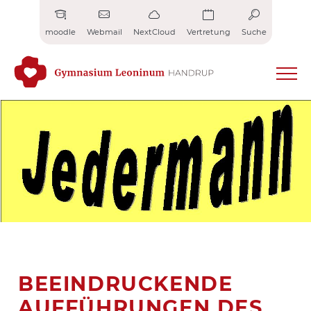
Zum
Inhalt
moodle
Webmail
NextCloud
Vertretung
Suche
springen
BEEINDRUCKENDE
AUFFÜHRUNGEN DES