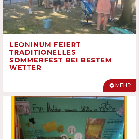
LEONINUM FEIERT
TRADITIONELLES
SOMMERFEST BEI BESTEM
WETTER
MEHR