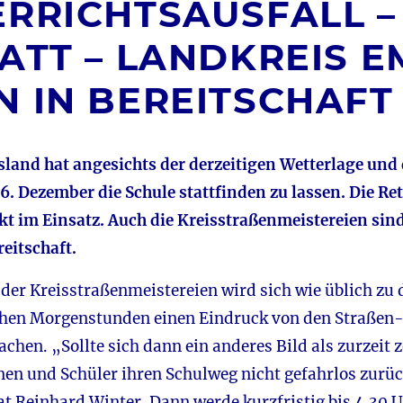
ERRICHTSAUSFALL 
TATT – LANDKREIS 
N IN BEREITSCHAFT
land hat angesichts der derzeitigen Wetterlage und
 Dezember die Schule stattfinden zu lassen. Die Rett
rkt im Einsatz. Auch die Kreisstraßenmeistereien s
eitschaft.
 der Kreisstraßenmeistereien wird sich wie üblich zu 
ühen Morgenstunden einen Eindruck von den Straßen
hen. „Sollte sich dann ein anderes Bild als zurzeit 
nen und Schüler ihren Schulweg nicht gefahrlos zurü
t Reinhard Winter. Dann werde kurzfristig bis 4.30 