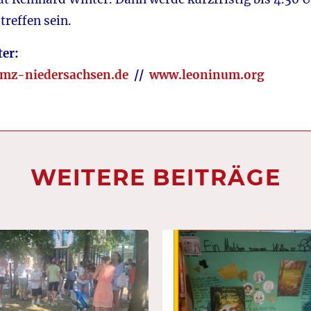
treffen sein.
er:
mz-niedersachsen.de
//
www.leoninum.org
WEITERE BEITRÄGE