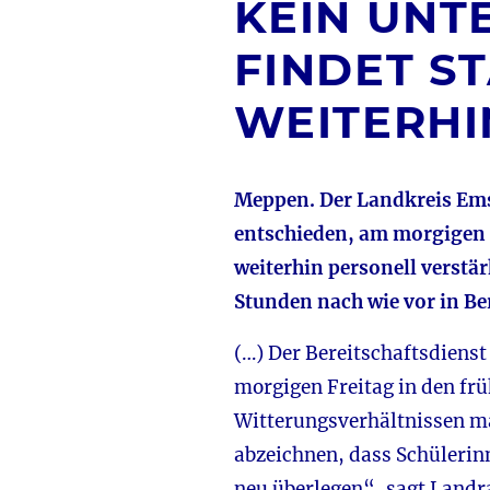
KEIN UNT
FINDET S
WEITERHI
Meppen. Der Landkreis Ems
entschieden, am morgigen 6.
weiterhin personell verstä
Stunden nach wie vor in Ber
(…) Der Bereitschaftsdienst
morgigen Freitag in den fr
Witterungsverhältnissen mac
abzeichnen, dass Schülerin
neu überlegen“, sagt Landra