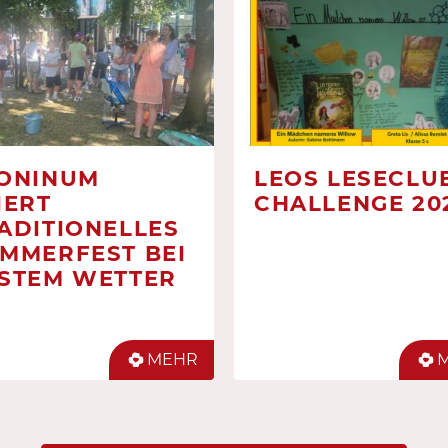
ONINUM
LEOS LESECLUB
IERT
CHALLENGE 20
ADITIONELLES
MMERFEST BEI
STEM WETTER
MEHR