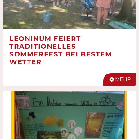
LEONINUM FEIERT
TRADITIONELLES
SOMMERFEST BEI BESTEM
WETTER
MEHR