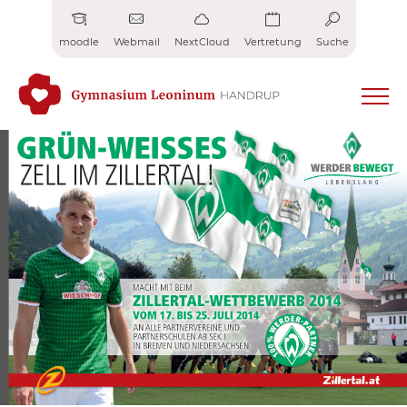
Zum
Inhalt
moodle
Webmail
NextCloud
Vertretung
Suche
springen