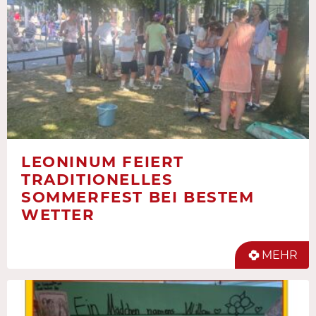
LEONINUM FEIERT
TRADITIONELLES
SOMMERFEST BEI BESTEM
WETTER
MEHR