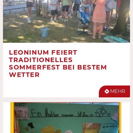
LEONINUM FEIERT
TRADITIONELLES
SOMMERFEST BEI BESTEM
WETTER
MEHR