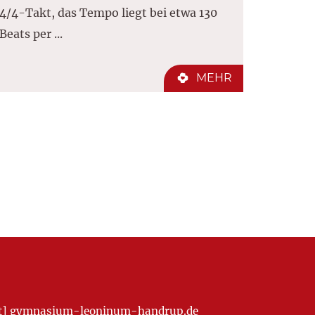
4/4-Takt, das Tempo liegt bei etwa 130
Beats per ...
MEHR
[at] gymnasium-leoninum-handrup.de