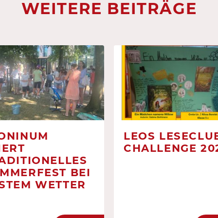
WEITERE BEITRÄGE
ONINUM
LEOS LESECLUB
IERT
CHALLENGE 20
ADITIONELLES
MMERFEST BEI
STEM WETTER