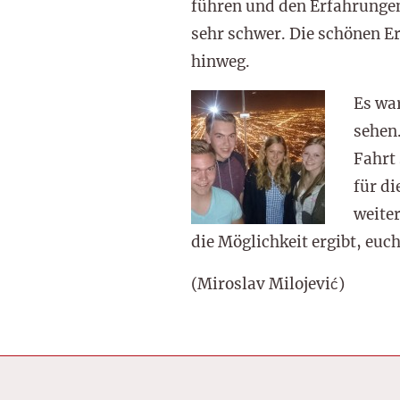
führen und den Erfahrungen 
sehr schwer. Die schönen Er
hinweg.
Es war
sehen.
Fahrt
für di
weiter
die Möglichkeit ergibt, euc
(Miroslav Milojević)