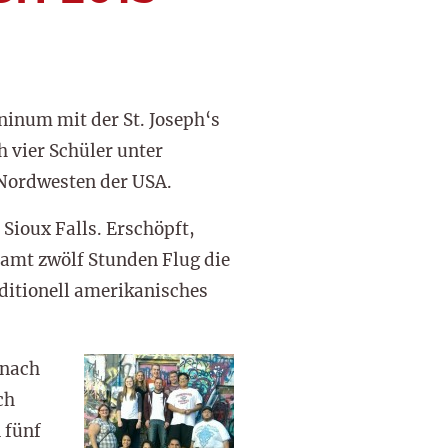
inum mit der St. Joseph‘s
 vier Schüler unter
 Nordwesten der USA.
Sioux Falls. Erschöpft,
samt zwölf Stunden Flug die
aditionell amerikanisches
 nach
ch
 fünf