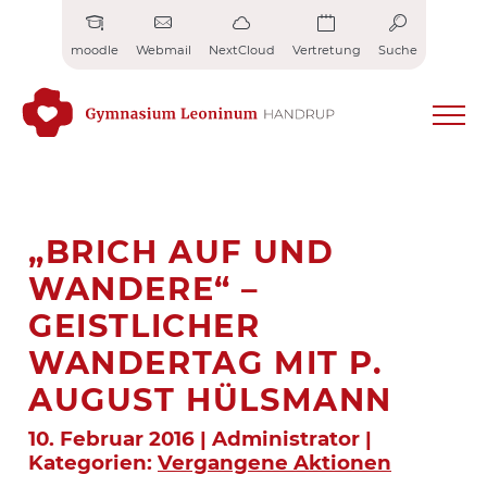
Zum
Inhalt
moodle
Webmail
NextCloud
Vertretung
Suche
springen
„BRICH AUF UND
WANDERE“ –
GEISTLICHER
WANDERTAG MIT P.
AUGUST HÜLSMANN
10. Februar 2016 | Administrator |
Kategorien:
Vergangene Aktionen