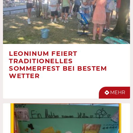
LEONINUM FEIERT
TRADITIONELLES
SOMMERFEST BEI BESTEM
WETTER
MEHR