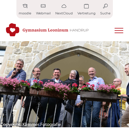
Zum
Inhalt
moodle
Webmail
NextCloud
Vertretung
Suche
springen