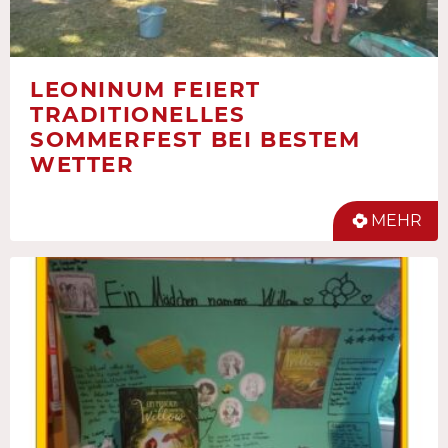
LEONINUM FEIERT
TRADITIONELLES
SOMMERFEST BEI BESTEM
WETTER
MEHR