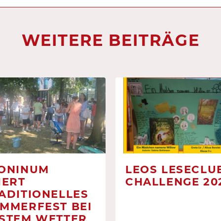
WEITERE BEITRÄGE
ONINUM
LEOS LESECLUB
IERT
CHALLENGE 20
ADITIONELLES
MMERFEST BEI
STEM WETTER