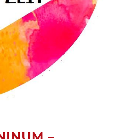
INUM –