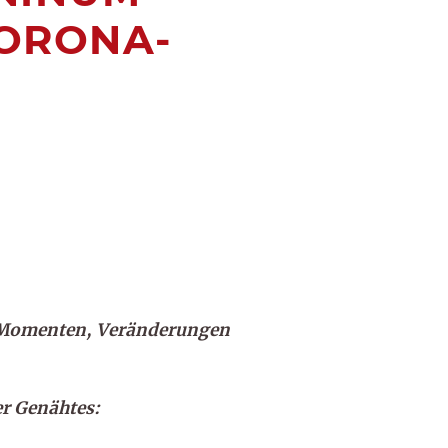
ORONA-Z
n Momenten, Veränderungen
er Genähtes: