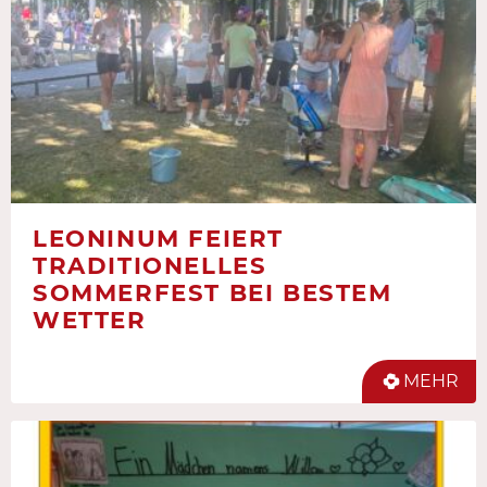
LEONINUM FEIERT
TRADITIONELLES
SOMMERFEST BEI BESTEM
WETTER
MEHR