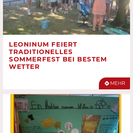
LEONINUM FEIERT
TRADITIONELLES
SOMMERFEST BEI BESTEM
WETTER
MEHR