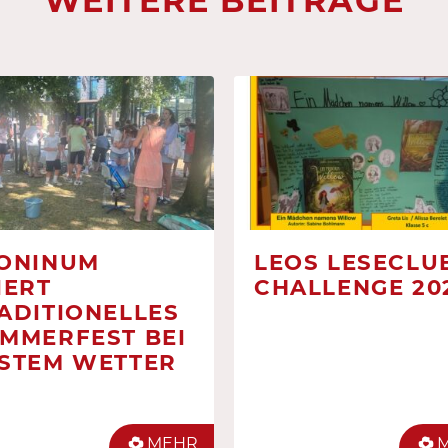
WEITERE BEITRÄGE
ONINUM
LEOS LESECLUB
IERT
CHALLENGE 20
ADITIONELLES
MMERFEST BEI
STEM WETTER
MEHR