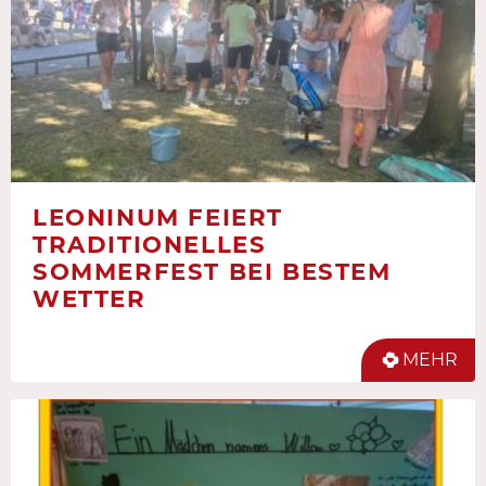
LEONINUM FEIERT
TRADITIONELLES
SOMMERFEST BEI BESTEM
WETTER
MEHR