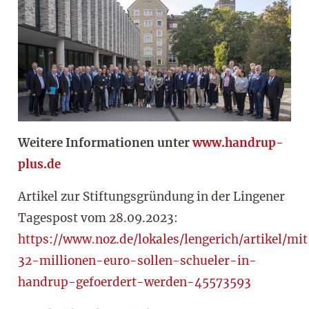
Weitere Informationen unter
www.handrup-
plus.de
Artikel zur Stiftungsgründung in der Lingener
Tagespost vom 28.09.2023:
https://www.noz.de/lokales/lengerich/artikel/mi
32-millionen-euro-sollen-schueler-in-
handrup-gefoerdert-werden-45573593