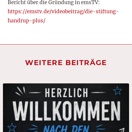
Bericht über die Gründung in emsTV:
https://emstv.de/videobeitrag/die-stiftung-
handrup-plus/
WEITERE BEITRÄGE