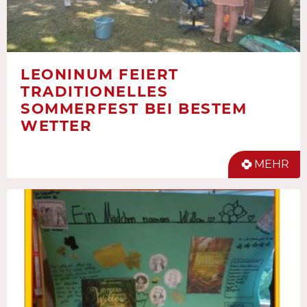
LEONINUM FEIERT
TRADITIONELLES
SOMMERFEST BEI BESTEM
WETTER
MEHR