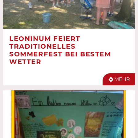
LEONINUM FEIERT
TRADITIONELLES
SOMMERFEST BEI BESTEM
WETTER
MEHR