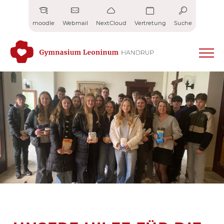
Zum
Inhalt
moodle
Webmail
NextCloud
Vertretung
Suche
springen