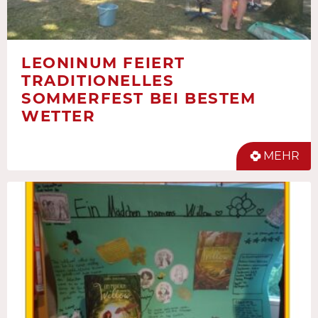
LEONINUM FEIERT
TRADITIONELLES
SOMMERFEST BEI BESTEM
WETTER
MEHR