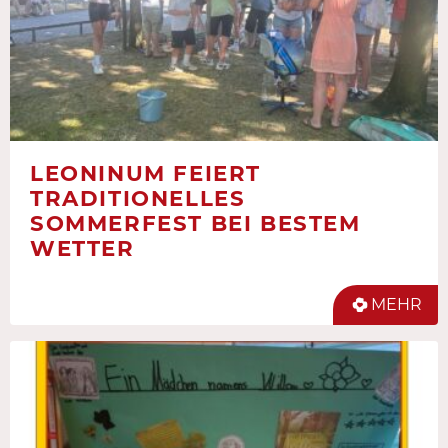
LEONINUM FEIERT
TRADITIONELLES
SOMMERFEST BEI BESTEM
WETTER
MEHR