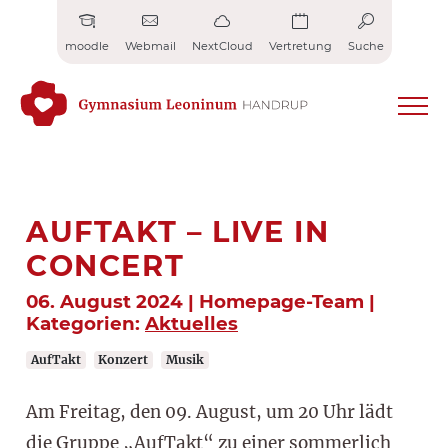
Zum
Inhalt
moodle
Webmail
NextCloud
Vertretung
Suche
springen
AUFTAKT – LIVE IN
CONCERT
06. August 2024 | Homepage-Team |
Kategorien:
Aktuelles
AufTakt
Konzert
Musik
Am Freitag, den 09. August, um 20 Uhr lädt
die Gruppe „AufTakt“ zu einer sommerlich